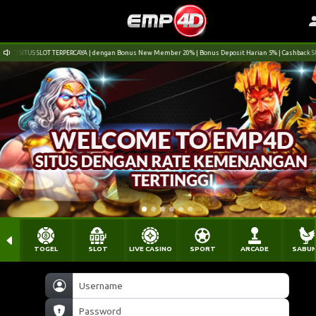
4D SITUS SLOT TERPERCAYA | dengan Bonus New Member 20% | Bonus Deposit Harian 5% | Cashback Slot d
TOGEL
SLOT
LIVE CASINO
SPORT
ARCADE
SABU